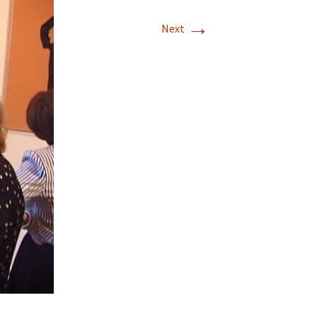
→
Next