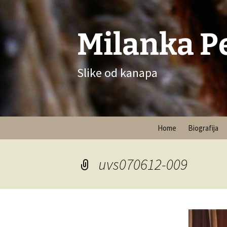
Milanka P
Slike od kanapa
Skip
Home
Biografija
to
content
uvs070612-009