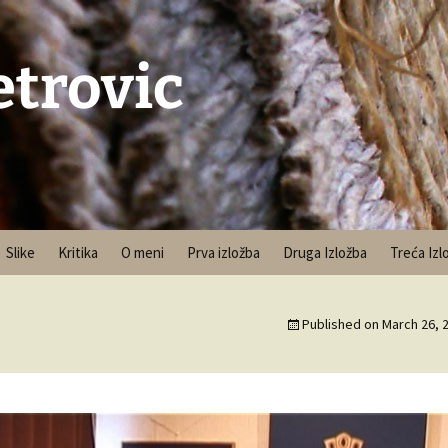
etrovic
Slike
Kritika
O meni
Prva izložba
Druga Izložba
Treća Izl
Published on
March 26, 