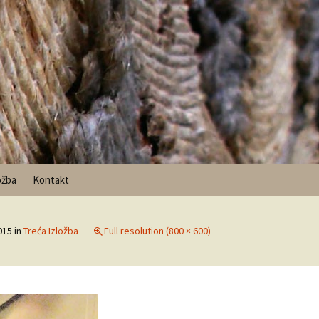
ožba
Kontakt
015
in
Treća Izložba
Full resolution (800 × 600)