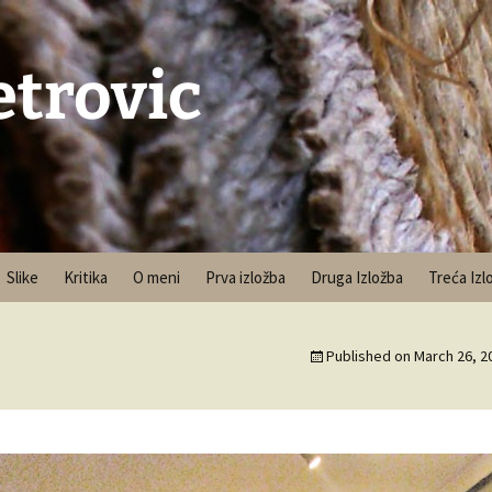
etrovic
Slike
Kritika
O meni
Prva izložba
Druga Izložba
Treća Izl
Published on
March 26, 2