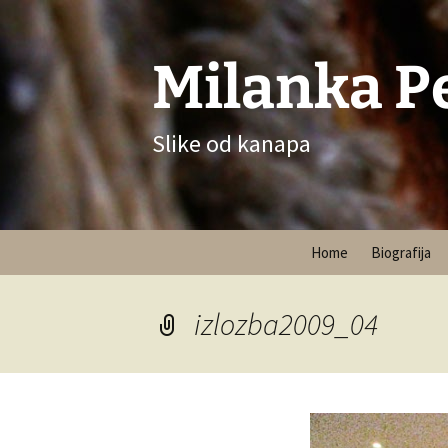
Milanka P
Slike od kanapa
Skip
Home
Biografija
to
content
izlozba2009_04